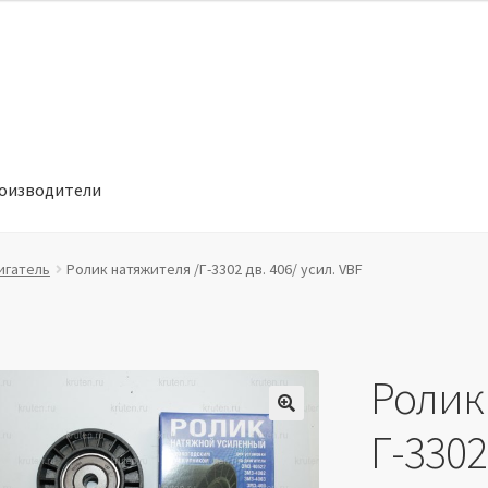
оизводители
отношении обработки персональных данных
Производители
игатель
Ролик натяжителя /Г-3302 дв. 406/ усил. VBF
Ролик
🔍
Г-3302