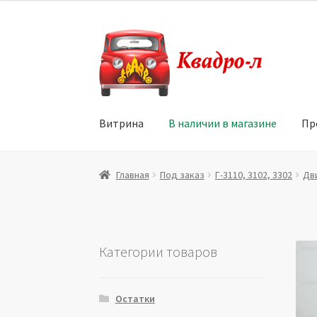
Перейти
Перейти
к
к
навигации
содержимому
Витрина
В наличии в магазине
Пр
Главная
Витрина
Мой аккаунт
Политика в 
Главная
Под заказ
Г-3110, 3102, 3302
Дв
Юридические данные
Категории товаров
Остатки