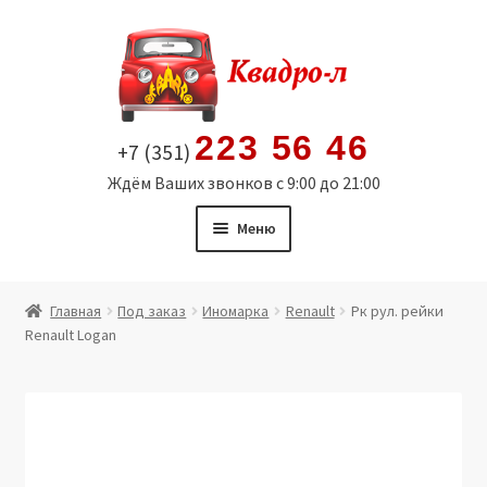
Перейти
Перейти
к
к
навигации
содержимому
223 56 46
+7 (351)
Ждём Ваших звонков с 9:00 до 21:00
Меню
Главная
Главная
Под заказ
Иномарка
Renault
Рк рул. рейки
Renault Logan
Витрина
Мой аккаунт
Политика в отношении обработки персональных
данных