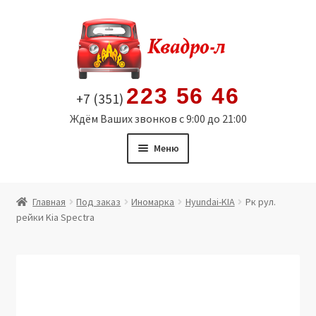
Перейти
Перейти
к
к
навигации
содержимому
223 56 46
+7 (351)
Ждём Ваших звонков с 9:00 до 21:00
Меню
Главная
Главная
Под заказ
Иномарка
Hyundai-KIA
Рк рул.
рейки Kia Spectra
Витрина
Мой аккаунт
Политика в отношении обработки персональных
данных