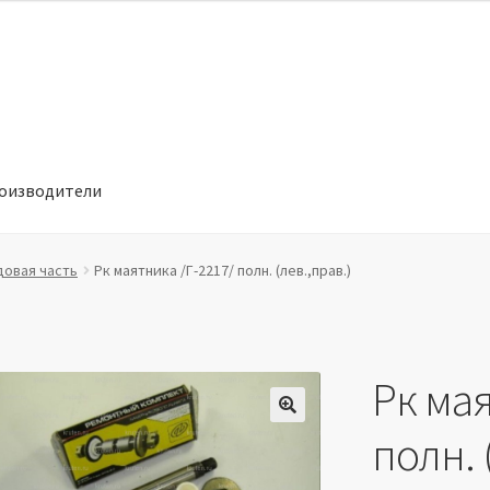
оизводители
отношении обработки персональных данных
Производители
довая часть
Рк маятника /Г-2217/ полн. (лев.,прав.)
Рк мая
🔍
полн. 