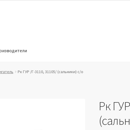
оизводители
отношении обработки персональных данных
Производители
игатель
Рк ГУР /Г-3110, 31105/ (сальники) с/о
Рк ГУР
(сальн