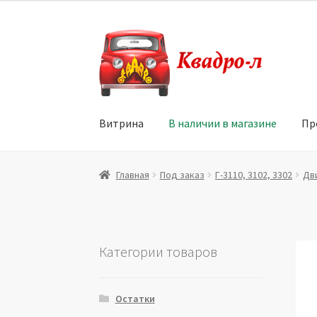
Перейти
Перейти
к
к
навигации
содержимому
Витрина
В наличии в магазине
Пр
Главная
Витрина
Мой аккаунт
Политика в 
Главная
Под заказ
Г-3110, 3102, 3302
Дв
Юридические данные
Категории товаров
Остатки