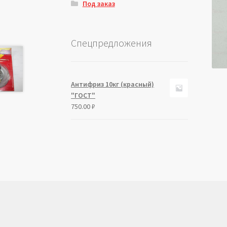
Под заказ
Спецпредложения
Антифриз 10кг (красный)
"ГОСТ"
750.00
₽