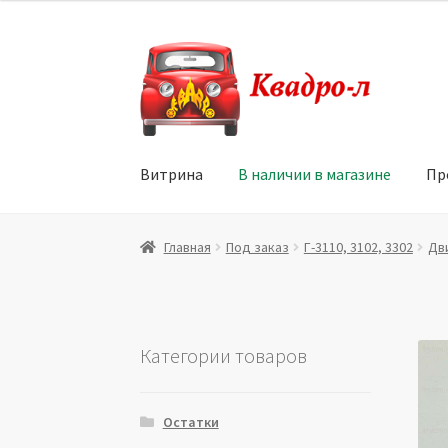
Перейти
Перейти
к
к
навигации
содержимому
Витрина
В наличии в магазине
Пр
Главная
Витрина
Мой аккаунт
Политика в 
Главная
Под заказ
Г-3110, 3102, 3302
Дв
Юридические данные
Категории товаров
Остатки