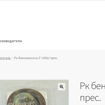
оизводители
отношении обработки персональных данных
Производители
игатель
Рк бензонасоса /Г-3302/ прес.
Рк бен
🔍
прес.