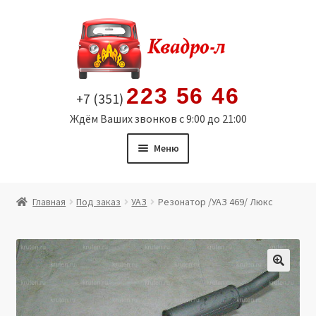
Перейти
Перейти
к
к
навигации
содержимому
223 56 46
+7 (351)
Ждём Ваших звонков с 9:00 до 21:00
Меню
Главная
Главная
Под заказ
УАЗ
Резонатор /УАЗ 469/ Люкс
Витрина
Мой аккаунт
🔍
Политика в отношении обработки персональных
данных