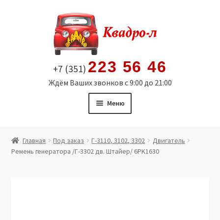
Перейти
Перейти
к
к
навигации
содержимому
223 56 46
+7 (351)
Ждём Ваших звонков с 9:00 до 21:00
Меню
Главная
Главная
Под заказ
Г-3110, 3102, 3302
Двигатель
Ремень генератора /Г-3302 дв. Штайер/ 6PK1630
Витрина
Мой аккаунт
Политика в отношении обработки персональных
данных