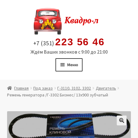
Перейти
Перейти
к
к
навигации
содержимому
223 56 46
+7 (351)
Ждём Ваших звонков с 9:00 до 21:00
Меню
Главная
Главная
Под заказ
Г-3110, 3102, 3302
Двигатель
Ремень генератора /Г-3302 Бизнес/ 13х900 зубчатый
Витрина
Мой аккаунт
Политика в отношении обработки персональных
🔍
данных