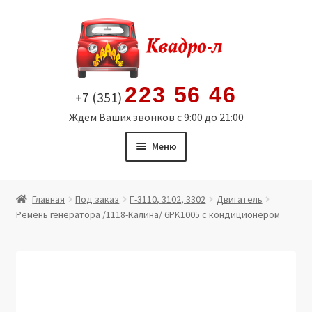
Перейти
Перейти
к
к
навигации
содержимому
223 56 46
+7 (351)
Ждём Ваших звонков с 9:00 до 21:00
Меню
Главная
Главная
Под заказ
Г-3110, 3102, 3302
Двигатель
Ремень генератора /1118-Калина/ 6PK1005 с кондиционером
Витрина
Мой аккаунт
Политика в отношении обработки персональных
данных