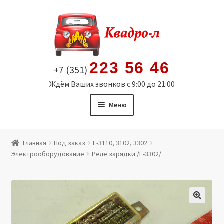
Перейти
Перейти
к
к
навигации
содержимому
223 56 46
+7 (351)
Ждём Ваших звонков с 9:00 до 21:00
Меню
Главная
Главная
Под заказ
Г-3110, 3102, 3302
Электрооборудование
Реле зарядки /Г-3302/
Витрина
Мой аккаунт
Политика в отношении обработки персональных
🔍
данных