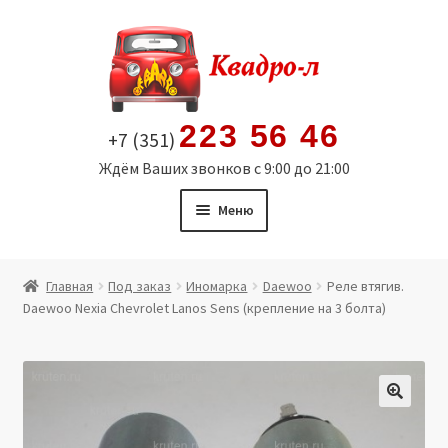
Перейти
Перейти
к
к
навигации
содержимому
223 56 46
+7 (351)
Ждём Ваших звонков с 9:00 до 21:00
Меню
Главная
Главная
Под заказ
Иномарка
Daewoo
Реле втягив.
Daewoo Nexia Chevrolet Lanos Sens (крепление на 3 болта)
Витрина
Мой аккаунт
Политика в отношении обработки персональных
🔍
данных