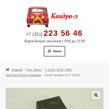
Перейти
Перейти
к
к
навигации
содержимому
223 56 46
+7 (351)
Ждём Ваших звонков с 9:00 до 21:00
Меню
Главная
Главная
Под заказ
Г-3110, 3102, 3302
Электрооборудование
Реле поворота /Г-3102/
Витрина
Мой аккаунт
Политика в отношении обработки персональных
🔍
данных