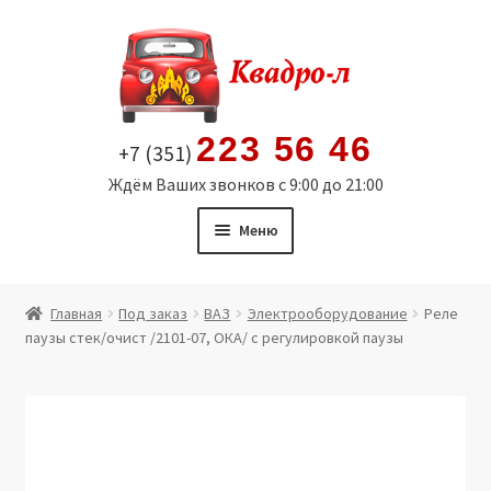
Перейти
Перейти
к
к
навигации
содержимому
223 56 46
+7 (351)
Ждём Ваших звонков с 9:00 до 21:00
Меню
Главная
Главная
Под заказ
ВАЗ
Электрооборудование
Реле
паузы стек/очист /2101-07, ОКА/ с регулировкой паузы
Витрина
Мой аккаунт
Политика в отношении обработки персональных
данных