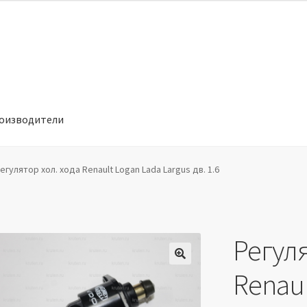
оизводители
отношении обработки персональных данных
Производители
егулятор хол. хода Renault Logan Lada Largus дв. 1.6
Регуля
🔍
Renaul