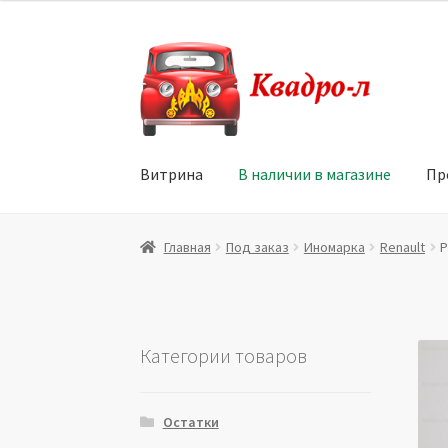
Перейти
Перейти
к
к
навигации
содержимому
Витрина
В наличии в магазине
Пр
Главная
Витрина
Мой аккаунт
Политика в 
Главная
Под заказ
Иномарка
Renault
Р
Юридические данные
Категории товаров
Остатки