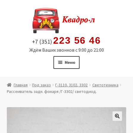
Перейти
Перейти
к
к
навигации
содержимому
223 56 46
+7 (351)
Ждём Ваших звонков с 9:00 до 21:00
Меню
Главная
Главная
Под заказ
Г-3110, 3102, 3302
Светотехника
Рассеиватель задн. фонаря /Г-3302/ светодиод.
Витрина
Мой аккаунт
Политика в отношении обработки персональных
🔍
данных