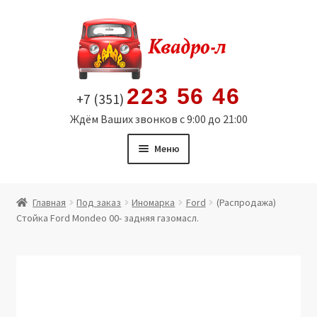
Перейти
Перейти
к
к
навигации
содержимому
223 56 46
+7 (351)
Ждём Ваших звонков с 9:00 до 21:00
Меню
Главная
Главная
Под заказ
Иномарка
Ford
(Распродажа)
Стойка Ford Mondeo 00- задняя газомасл.
Витрина
Мой аккаунт
Политика в отношении обработки персональных
данных