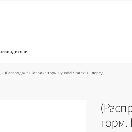
оизводители
отношении обработки персональных данных
Производители
A
(Распродажа) Колодка торм. Hyundai Starex H-1 перед.
(Расп
торм. 