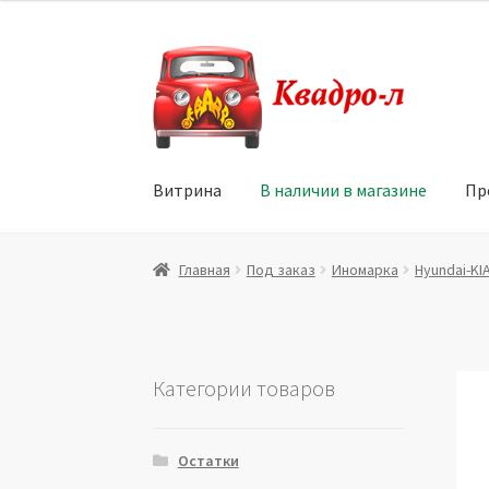
Перейти
Перейти
к
к
навигации
содержимому
Витрина
В наличии в магазине
Пр
Главная
Витрина
Мой аккаунт
Политика в 
Главная
Под заказ
Иномарка
Hyundai-KI
Юридические данные
Категории товаров
Остатки