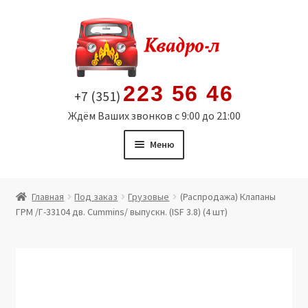
Перейти
Перейти
к
к
навигации
содержимому
223 56 46
+7 (351)
Ждём Ваших звонков с 9:00 до 21:00
Меню
Главная
Главная
Под заказ
Грузовые
(Распродажа) Клапаны
ГРМ /Г-33104 дв. Cummins/ выпускн. (ISF 3.8) (4 шт)
Витрина
Мой аккаунт
Политика в отношении обработки персональных
данных