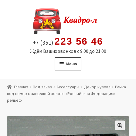
Перейти
Перейти
к
к
навигации
содержимому
223 56 46
+7 (351)
Ждём Ваших звонков с 9:00 до 21:00
Меню
Главная
Главная
Под заказ
Аксессуары
Декор кузова
Рамка
под номер с защелкой золото «Российская Федерация»
Витрина
рельеф
Мой аккаунт
Политика в отношении обработки персональных
🔍
данных