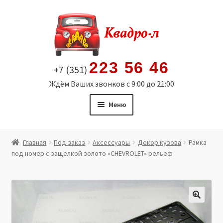
Перейти
Перейти
к
к
навигации
содержимому
223 56 46
+7 (351)
Ждём Ваших звонков с 9:00 до 21:00
Меню
Главная
Главная
Под заказ
Аксессуары
Декор кузова
Рамка
под номер с защелкой золото «CHEVROLET» рельеф
Витрина
Мой аккаунт
Политика в отношении обработки персональных
🔍
данных