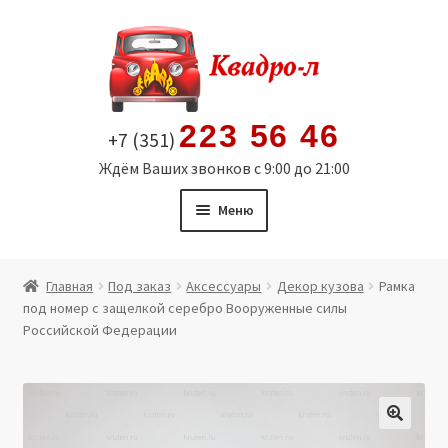
Перейти
Перейти
к
к
навигации
содержимому
223 56 46
+7 (351)
Ждём Ваших звонков с 9:00 до 21:00
Меню
Главная
Главная
Под заказ
Аксессуары
Декор кузова
Рамка
под номер с защелкой серебро Вооруженные силы
Витрина
Российской Федерации
Мой аккаунт
Политика в отношении обработки персональных
🔍
данных