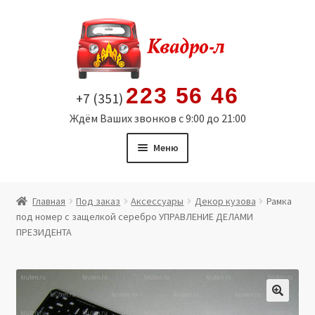
Перейти
Перейти
к
к
навигации
содержимому
223 56 46
+7 (351)
Ждём Ваших звонков с 9:00 до 21:00
Меню
Главная
Главная
Под заказ
Аксессуары
Декор кузова
Рамка
под номер с защелкой серебро УПРАВЛЕНИЕ ДЕЛАМИ
Витрина
ПРЕЗИДЕНТА
Мой аккаунт
Политика в отношении обработки персональных
🔍
данных