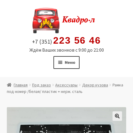
Перейти
Перейти
к
к
навигации
содержимому
223 56 46
+7 (351)
Ждём Ваших звонков с 9:00 до 21:00
Меню
Главная
Главная
Под заказ
Аксессуары
Декор кузова
Рамка
под номер /белая/ пластик + нерж. сталь
Витрина
Мой аккаунт
Политика в отношении обработки персональных
🔍
данных