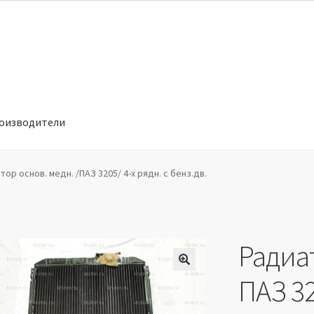
оизводители
отношении обработки персональных данных
Производители
тор основ. медн. /ПАЗ 3205/ 4-х рядн. с бенз.дв.
Радиат
🔍
ПАЗ 32