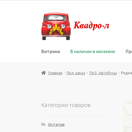
Перейти
Перейти
к
к
навигации
содержимому
Витрина
В наличии в магазине
Пр
Главная
Витрина
Мой аккаунт
Политика в 
Главная
Под заказ
ПАЗ, Автобусы
Радиа
Юридические данные
Категории товаров
Остатки