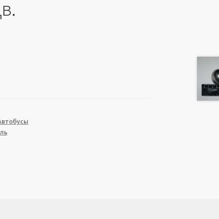
в.
Автобусы
ль