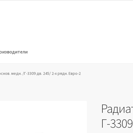
оизводители
отношении обработки персональных данных
Производители
нов. медн. /Г-3309 дв. 245/ 2-х рядн. Евро-2
Радиат
Г-3309