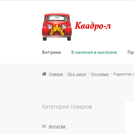
Перейти
Перейти
к
к
навигации
содержимому
Витрина
В наличии в магазине
Пр
Главная
Витрина
Мой аккаунт
Политика в 
Главная
Под заказ
Грузовые
Радиатор ос
Юридические данные
Категории товаров
Остатки