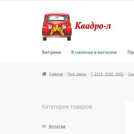
Перейти
Перейти
к
к
навигации
содержимому
Витрина
В наличии в магазине
Пр
Главная
Витрина
Мой аккаунт
Политика в 
Главная
Под заказ
Г-3110, 3102, 3302
Си
Юридические данные
Категории товаров
Остатки