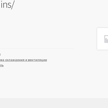
ns/
3
ема охлаждения и вентиляции
ль