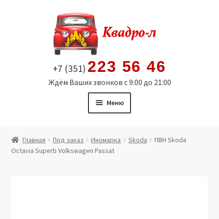
Перейти
Перейти
к
к
навигации
содержимому
223 56 46
+7 (351)
Ждём Ваших звонков с 9:00 до 21:00
Меню
Главная
Главная
Под заказ
Иномарка
Skoda
ПВН Skoda
Octavia Superb Volkswagen Passat
Витрина
Мой аккаунт
Политика в отношении обработки персональных
данных