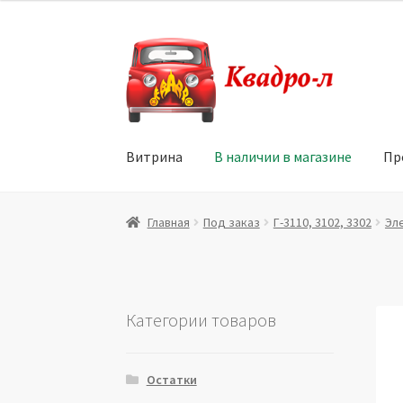
Перейти
Перейти
к
к
навигации
содержимому
Витрина
В наличии в магазине
Пр
Главная
Витрина
Мой аккаунт
Политика в 
Главная
Под заказ
Г-3110, 3102, 3302
Эл
Юридические данные
Категории товаров
Остатки