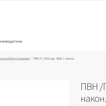
оизводители
отношении обработки персональных данных
Производители
ектрооборудование
ПВН /Г-3302 дв. 406/ с након.
ПВН /Г
након