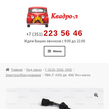
Перейти
Перейти
к
к
навигации
содержимому
223 56 46
+7 (351)
Ждём Ваших звонков с 9:00 до 21:00
Меню
Главная
Главная
Под заказ
Г-3110, 3102, 3302
Электрооборудование
ПВН /Г-3302 дв. 406/ без након.
Витрина
Мой аккаунт
Политика в отношении обработки персональных
🔍
данных