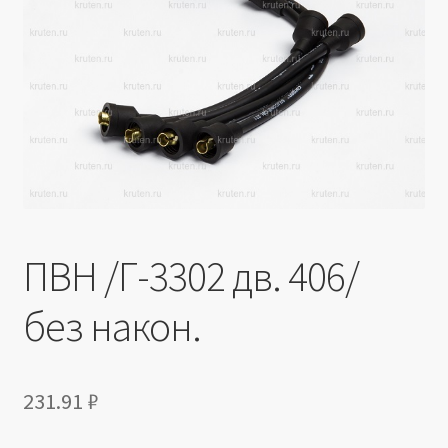
Производители
Юридические данные
ПВН /Г-3302 дв. 406/
без након.
231.91
₽