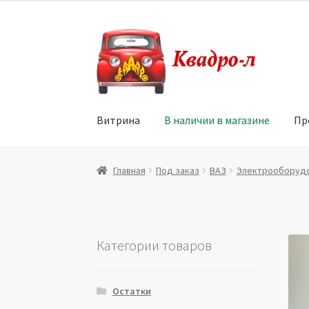
Перейти
Перейти
к
к
навигации
содержимому
Витрина
В наличии в магазине
Пр
Главная
Витрина
Мой аккаунт
Политика в 
Главная
Под заказ
ВАЗ
Электрооборуд
Юридические данные
Категории товаров
Остатки