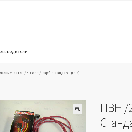
оизводители
отношении обработки персональных данных
Производители
ование
ПВН /2108-09/ карб. Стандарт (002)
ПВН /2
🔍
Станда