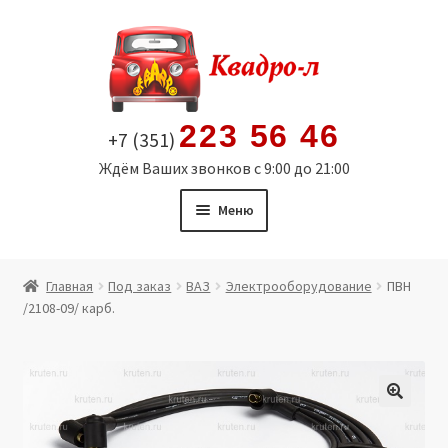
Перейти
Перейти
к
к
навигации
содержимому
223 56 46
+7 (351)
Ждём Ваших звонков с 9:00 до 21:00
Меню
Главная
Главная
Под заказ
ВАЗ
Электрооборудование
ПВН
/2108-09/ карб.
Витрина
Мой аккаунт
Политика в отношении обработки персональных
🔍
данных