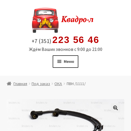
Перейти
Перейти
к
к
навигации
содержимому
223 56 46
+7 (351)
Ждём Ваших звонков с 9:00 до 21:00
Меню
Главная
Главная
Под заказ
ОКА
ПВН /1111/
Витрина
Мой аккаунт
🔍
Политика в отношении обработки персональных
данных