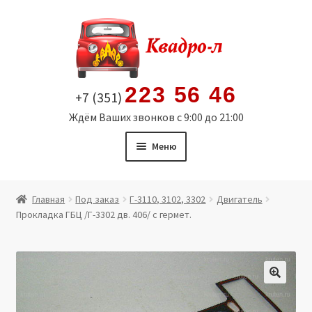
Перейти
Перейти
к
к
навигации
содержимому
223 56 46
+7 (351)
Ждём Ваших звонков с 9:00 до 21:00
Меню
Главная
Главная
Под заказ
Г-3110, 3102, 3302
Двигатель
Прокладка ГБЦ /Г-3302 дв. 406/ с гермет.
Витрина
Мой аккаунт
Политика в отношении обработки персональных
🔍
данных