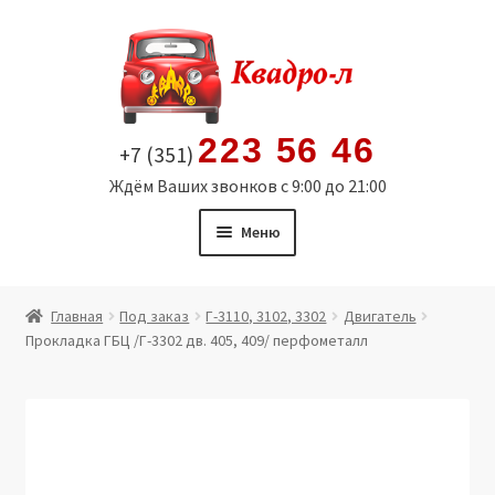
Перейти
Перейти
к
к
навигации
содержимому
223 56 46
+7 (351)
Ждём Ваших звонков с 9:00 до 21:00
Меню
Главная
Главная
Под заказ
Г-3110, 3102, 3302
Двигатель
Прокладка ГБЦ /Г-3302 дв. 405, 409/ перфометалл
Витрина
Мой аккаунт
Политика в отношении обработки персональных
данных