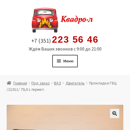
Перейти
Перейти
к
к
навигации
содержимому
223 56 46
+7 (351)
Ждём Ваших звонков с 9:00 до 21:00
Меню
Главная
Главная
Под заказ
ВАЗ
Двигатель
Прокладка ГБЦ
/21011/ 79,0 с гермет.
Витрина
Мой аккаунт
Политика в отношении обработки персональных
🔍
данных