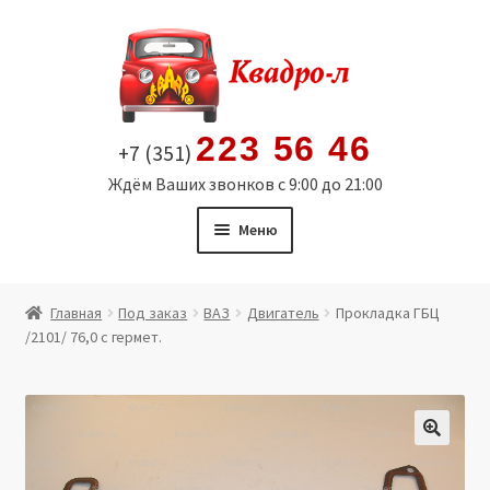
Перейти
Перейти
к
к
навигации
содержимому
223 56 46
+7 (351)
Ждём Ваших звонков с 9:00 до 21:00
Меню
Главная
Главная
Под заказ
ВАЗ
Двигатель
Прокладка ГБЦ
/2101/ 76,0 с гермет.
Витрина
Мой аккаунт
Политика в отношении обработки персональных
🔍
данных