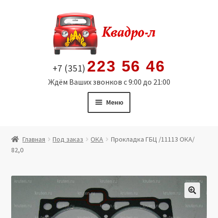
Перейти
Перейти
к
к
навигации
содержимому
223 56 46
+7 (351)
Ждём Ваших звонков с 9:00 до 21:00
Меню
Главная
Главная
Под заказ
ОКА
Прокладка ГБЦ /11113 ОКА/
82,0
Витрина
Мой аккаунт
Политика в отношении обработки персональных
🔍
данных