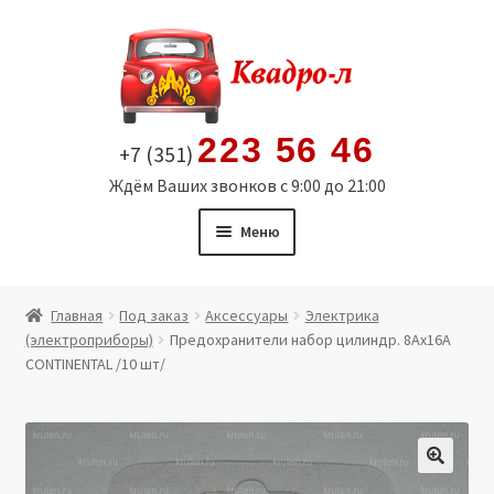
Перейти
Перейти
к
к
навигации
содержимому
223 56 46
+7 (351)
Ждём Ваших звонков с 9:00 до 21:00
Меню
Главная
Главная
Под заказ
Аксессуары
Электрика
(электроприборы)
Предохранители набор цилиндр. 8Ах16A
Витрина
CONTINENTAL /10 шт/
Мой аккаунт
Политика в отношении обработки персональных
🔍
данных