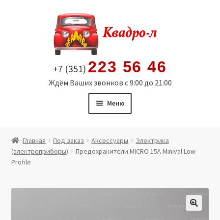
Перейти
Перейти
к
к
навигации
содержимому
223 56 46
+7 (351)
Ждём Ваших звонков с 9:00 до 21:00
Меню
Главная
Главная
Под заказ
Аксессуары
Электрика
(электроприборы)
Предохранители MICRO 15A Minival Low
Витрина
Profile
Мой аккаунт
Политика в отношении обработки персональных
🔍
данных