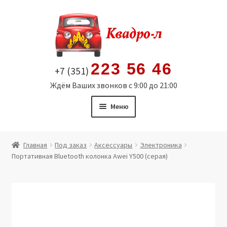
Перейти
Перейти
к
к
навигации
содержимому
223 56 46
+7 (351)
Ждём Ваших звонков с 9:00 до 21:00
Меню
Главная
Главная
Под заказ
Аксессуары
Электроника
Портативная Bluetooth колонка Awei Y500 (серая)
Витрина
Мой аккаунт
Политика в отношении обработки персональных
данных