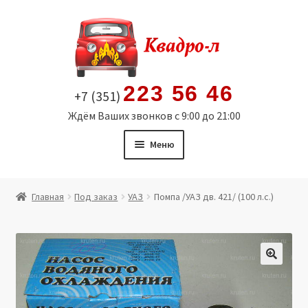
Перейти
Перейти
к
к
навигации
содержимому
223 56 46
+7 (351)
Ждём Ваших звонков с 9:00 до 21:00
Меню
Главная
Главная
Под заказ
УАЗ
Помпа /УАЗ дв. 421/ (100 л.с.)
Витрина
Мой аккаунт
🔍
Политика в отношении обработки персональных
данных