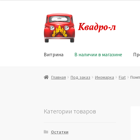
Перейти
Перейти
к
к
навигации
содержимому
Витрина
В наличии в магазине
Пр
Главная
Витрина
Мой аккаунт
Политика в 
Главная
Под заказ
Иномарка
Fiat
Помп
Юридические данные
Категории товаров
Остатки