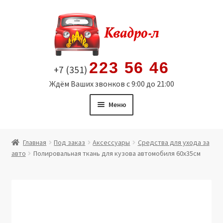
Перейти
Перейти
к
к
навигации
содержимому
223 56 46
+7 (351)
Ждём Ваших звонков с 9:00 до 21:00
Меню
Главная
Главная
Под заказ
Аксессуары
Средства для ухода за
авто
Полировальная ткань для кузова автомобиля 60х35см
Витрина
Мой аккаунт
Политика в отношении обработки персональных
данных