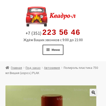
Перейти
Перейти
к
к
навигации
содержимому
223 56 46
+7 (351)
Ждём Ваших звонков с 9:00 до 21:00
Меню
Главная
Главная
Под заказ
Автохимия
Полироль пластика 750
мл Вишня (аэроз.) PLAK
Витрина
Мой аккаунт
Политика в отношении обработки персональных
🔍
данных