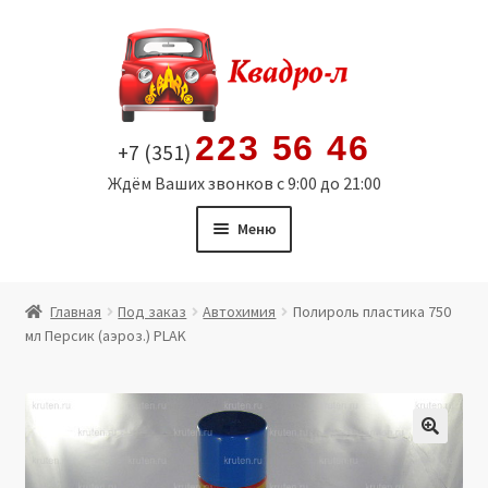
Перейти
Перейти
к
к
навигации
содержимому
223 56 46
+7 (351)
Ждём Ваших звонков с 9:00 до 21:00
Меню
Главная
Главная
Под заказ
Автохимия
Полироль пластика 750
мл Персик (аэроз.) PLAK
Витрина
Мой аккаунт
Политика в отношении обработки персональных
🔍
данных