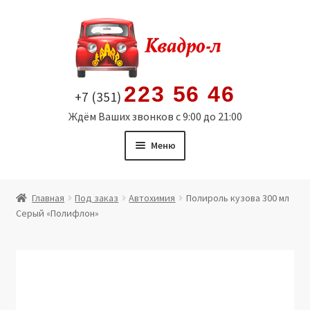
Перейти
Перейти
к
к
навигации
содержимому
223 56 46
+7 (351)
Ждём Ваших звонков с 9:00 до 21:00
Меню
Главная
Главная
Под заказ
Автохимия
Полироль кузова 300 мл
Серый «Полифлон»
Витрина
Мой аккаунт
Политика в отношении обработки персональных
данных