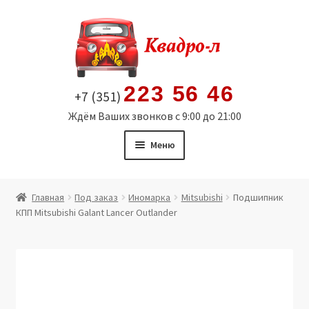
Перейти
Перейти
к
к
навигации
содержимому
223 56 46
+7 (351)
Ждём Ваших звонков с 9:00 до 21:00
Меню
Главная
Главная
Под заказ
Иномарка
Mitsubishi
Подшипник
КПП Mitsubishi Galant Lancer Outlander
Витрина
Мой аккаунт
Политика в отношении обработки персональных
данных