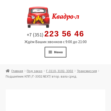
Перейти
Перейти
к
к
навигации
содержимому
223 56 46
+7 (351)
Ждём Ваших звонков с 9:00 до 21:00
Меню
Главная
Главная
Под заказ
Г-3110, 3102, 3302
Трансмиссия
Подшипник КПП /Г-3302 NEXT/ втор. вала сред.
Витрина
Мой аккаунт
Политика в отношении обработки персональных
данных