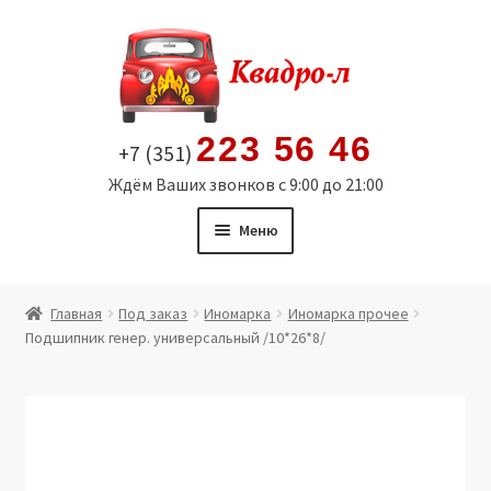
Перейти
Перейти
к
к
навигации
содержимому
223 56 46
+7 (351)
Ждём Ваших звонков с 9:00 до 21:00
Меню
Главная
Главная
Под заказ
Иномарка
Иномарка прочее
Подшипник генер. универсальный /10*26*8/
Витрина
Мой аккаунт
Политика в отношении обработки персональных
данных